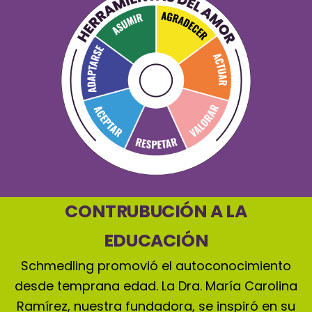
CONTRUBUCIÓN A LA
EDUCACIÓN
Schmedling promovió el autoconocimiento
desde temprana edad. La Dra. María Carolina
Ramírez, nuestra fundadora, se inspiró en su